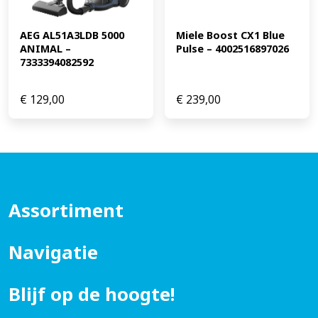
AEG AL51A3LDB 5000 
Miele Boost CX1 Blue 
ANIMAL – 
Pulse – 4002516897026
7333394082592
€
129,00
€
239,00
Assortiment
Navigatie
Blijf op de hoogte!