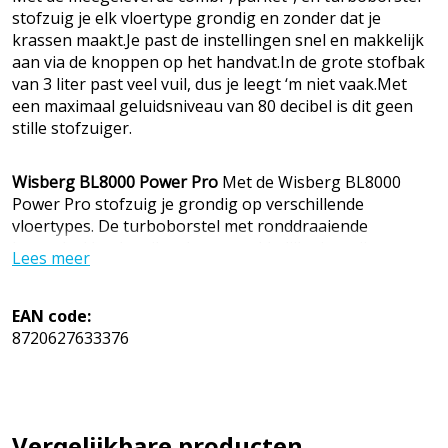
stofzuig je elk vloertype grondig en zonder dat je
krassen maakt.Je past de instellingen snel en makkelijk
aan via de knoppen op het handvat.In de grote stofbak
van 3 liter past veel vuil, dus je leegt ‘m niet vaak.Met
een maximaal geluidsniveau van 80 decibel is dit geen
stille stofzuiger.
Wisberg BL8000 Power Pro
Met de Wisberg BL8000
Power Pro stofzuig je grondig op verschillende
vloertypes. De turboborstel met ronddraaiende
borstelrol haalt vuil en haren makkelijk uit tapijt en van
Lees meer
harde vloeren. Je maakt je vloer dus snel en extra
grondig schoon. Gebruik de parketborstel met zachte
haren voor kwetsbare vloeren. Zo stofzuig je houten
EAN code:
vloeren, pvc of betongiet zonder krassen. In de grote
8720627633376
stofbak van 3 liter past veel vuil. Zo leeg je 'm dus niet
vaak. De zuigkracht pas je snel en makkelijk aan via de
knoppen op het handvat. Het HEPA13 filter houdt kleine
stofdeeltjes tegen zodat ze niet terug je huis in blazen.
Vergelijkbare producten
De uitblaaslucht blijft dus schoner. Met een actieradius