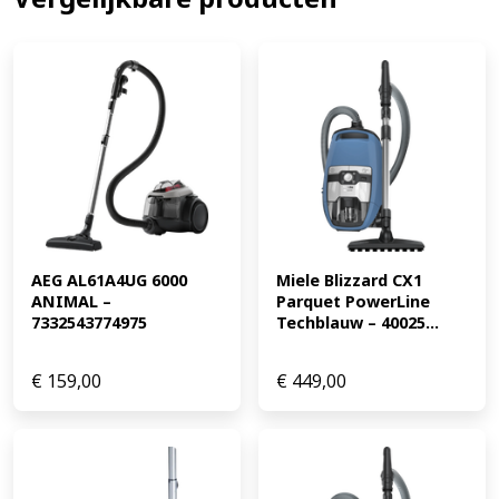
van 11 meter bereik je verschillende kamers zonder dat
je vaak van stopcontact wisselt. Met de kleine
accessoires maak je meubels en andere oppervlakken
makkelijk stofvrij.
EAN: 8720627633376
MPN:
WBSBL8000 Bekijk de aanbiedingen van alle Wisberg
stofzuigers en ontvang de laagste prijs.
AEG AL61A4UG 6000 
Miele Blizzard CX1 
ANIMAL – 
Parquet PowerLine 
7332543774975
Techblauw – 40025...
€
159,00
€
449,00