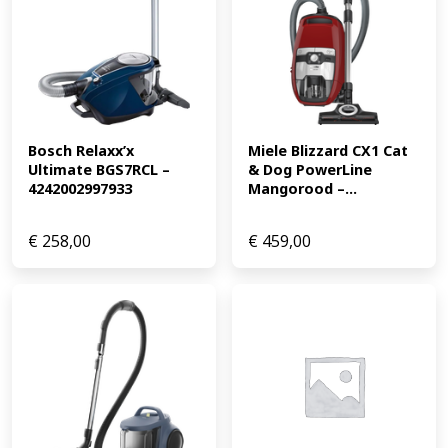
Bosch Relaxx’x 
Miele Blizzard CX1 Cat 
Ultimate BGS7RCL – 
& Dog PowerLine 
4242002997933
Mangorood –...
€
258,00
€
459,00