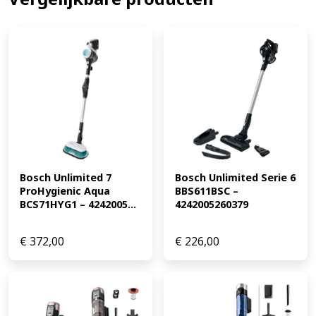
opvangt. Je laadt de lichtgewicht stofzuiger op in het
oplaadstation. Hierin plaats je ook de accessoires.
EAN:
8806095108766
MPN: VS20B75AER4/WA Bekijk de
aanbiedingen van alle Samsung stofzuigers en ontvang
de laagste prijs.
Bosch Unlimited 7 
Bosch Unlimited Serie 6 
ProHygienic Aqua 
BBS611BSC – 
BCS71HYG1 – 4242005...
4242005260379
€
372,00
€
226,00