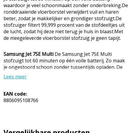
waardoor je veel schoonmaakt zonder onderbreking.De
ronddraaiende vloerborstel verwijdert vuil en haren
beter, zodat je makkelijker en grondiger stofzuigt.De
stofzuiger filtert 99,999 procent van de stofdeeltjes uit
de lucht, zodat hij deze niet terug je huis in blaast.Met
de meegeleverde vloerborstel stofzuig je geen tapijt.
Samsung Jet 75E Multi
De Samsung Jet 75E Multi
stofzuigt tot 60 minuten op één volle batterij. Zo maak
je ongestoord schoon zonder tussentijds opladen. De
steelstofzuiger verwijdert vuil grondig met een
Lees meer
zuigkracht van 200 watt. Op het ingebouwde digitale
scherm zie je onder andere welke zuigstand je gebruikt
en wanneer je het filter vervangt. De vloerborstel draait
EAN code:
rond en tilt vuil en haar beter van de vloer, zodat je geen
8806095108766
vuil overslaat. Je stofzuigt hiermee ook jouw kwetsbare
houten vloer. Met de meegeleverde Pet Tool haal je de
haren van je huisdier gemakkelijk van je meubels. De
steelstofzuiger filtert de lucht in meerdere lagen,
Vergelijkbare producten
waardoor hij 99,999 procent van de stofdeeltjes