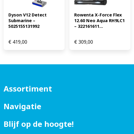
Dyson V12 Detect 
Rowenta X-Force Flex 
Submarine – 
12.60 Neo Aqua RH9LC1 
5025155131992
– 322161611...
€
419,00
€
309,00
Assortiment
Navigatie
Blijf op de hoogte!