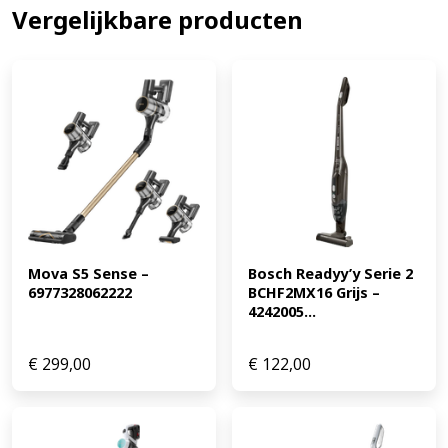
Vergelijkbare producten
van alle Rowenta stofzuigers en ontvang de laagste
prijs.
Mova S5 Sense – 
Bosch Readyy’y Serie 2 
6977328062222
BCHF2MX16 Grijs – 
4242005...
€
299,00
€
122,00