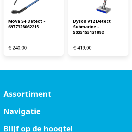
Mova S4 Detect – 
Dyson V12 Detect 
6977328062215
Submarine – 
5025155131992
€
240,00
€
419,00
Assortiment
Navigatie
Blijf op de hoogte!