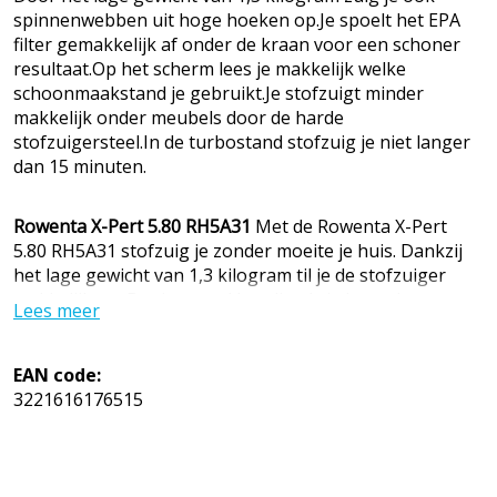
spinnenwebben uit hoge hoeken op.Je spoelt het EPA
filter gemakkelijk af onder de kraan voor een schoner
resultaat.Op het scherm lees je makkelijk welke
schoonmaakstand je gebruikt.Je stofzuigt minder
makkelijk onder meubels door de harde
stofzuigersteel.In de turbostand stofzuig je niet langer
dan 15 minuten.
Rowenta X-Pert 5.80 RH5A31
Met de Rowenta X-Pert
5.80 RH5A31 stofzuig je zonder moeite je huis. Dankzij
het lage gewicht van 1,3 kilogram til je de stofzuiger
makkelijk op. Dat is vooral handig als je hem als
Lees meer
kruimeldief gebruikt. Het uitneembare EPA filter spoel je
af onder de kraan. Daardoor stofzuig je schoner en
hygiënischer. Op het scherm van de stofzuiger lees je
EAN code:
welke zuigstand je gebruikt en hoe lang de batterij nog
3221616176515
meegaat. Met een volle batterij stofzuig je tot 40
minuten. Na het stofzuigen laad je de stofzuiger
gemakkelijk op aan de wandhouder.
EAN:
3221616176515
MPN: RH5A31 Bekijk de aanbiedingen