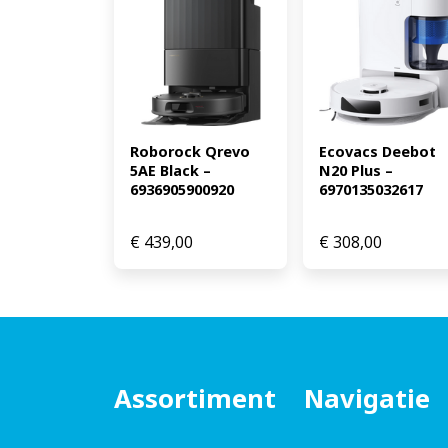
Roborock Qrevo 
Ecovacs Deebot 
5AE Black – 
N20 Plus – 
6936905900920
6970135032617
€
439,00
€
308,00
Assortiment
Navigatie