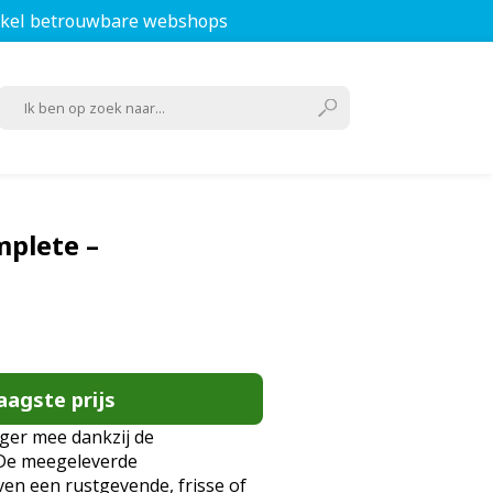
kel betrouwbare webshops
plete –
aagste prijs
nger mee dankzij de
.De meegeleverde
en een rustgevende, frisse of