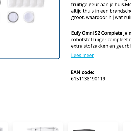
fruitige geur aan je huis.M
altijd thuis in een brandsch
groot, waardoor hij wat rui
Eufy Omni S2 Complete
Je 
robotstofzuiger compleet 
extra stofzakken en geurbl
en dweilt je vloeren autom
Lees meer
functies. In het basisstatio
schoon. Zo is hij klaar vo
Na lang gebruik slijten so
EAN code:
onderhoudspakket blijft de
6151138190119
haal je steeds het beste sc
naast de robot 2 sets zijbors
rolborstelset met 2 rolbors
stofbakfilters. Ook zitten e
complete pakket. De robot
met een verfrissende, rus
6151138190119
MPN: Bekijk
robotstofzuigers en ontvang