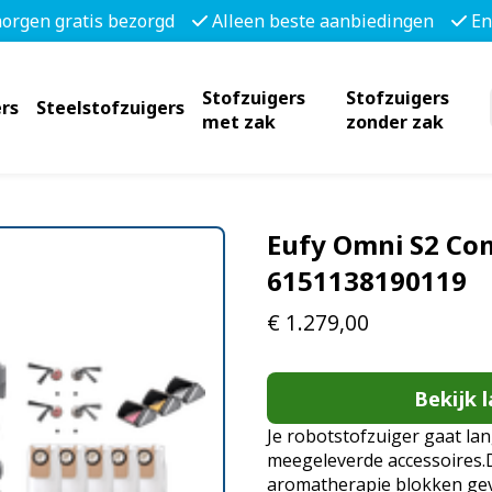
morgen gratis bezorgd
Alleen beste aanbiedingen
En
Stofzuigers
Stofzuigers
rs
Steelstofzuigers
met zak
zonder zak
Eufy Omni S2 Com
6151138190119
€
1.279,00
Bekijk l
Je robotstofzuiger gaat la
meegeleverde accessoires
aromatherapie blokken gev