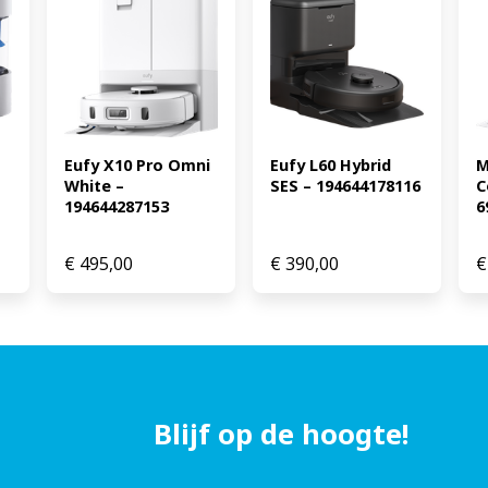
Eufy X10 Pro Omni 
Eufy L60 Hybrid 
M
White – 
SES – 194644178116
C
194644287153
6
€
495,00
€
390,00
€
Blijf op de hoogte!