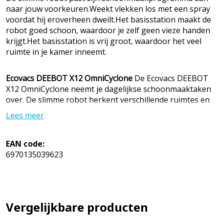
naar jouw voorkeuren.Weekt vlekken los met een spray
voordat hij eroverheen dweilt.Het basisstation maakt de
robot goed schoon, waardoor je zelf geen vieze handen
krijgt.Het basisstation is vrij groot, waardoor het veel
ruimte in je kamer inneemt.
Ecovacs DEEBOT X12 OmniCyclone
De Ecovacs DEEBOT
X12 OmniCyclone neemt je dagelijkse schoonmaaktaken
over. De slimme robot herkent verschillende ruimtes en
past het schoonmaakprogramma aan jouw wensen aan.
Lees meer
Zo stofzuigt hij de slaapkamer niet in de vroege ochtend
en dweilt hij de keuken met heet water. Met zijn Blast
technologie stofzuigt de robot extra krachtig. Voor het
EAN code:
dweilen spuit de robot extra water op hardnekkige
6970135039623
vlekken. Zo verwijdert hij deze vlekken makkelijker. Na
het schoonmaken reinigt het basisstation de robot voor
de volgende schoonmaakbeurt. Zo houd je zelf schone
handen. Je leegt de stofbak na 48 schoonmaakdagen.
Vergelijkbare producten
Het basisstation gebruikt geen stofzakken.
EAN:
6970135039623
MPN: DEX35 Bekijk de aanbiedingen van