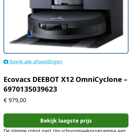
Bekijk alle afbeeldingen
Ecovacs DEEBOT X12 OmniCyclone –
6970135039623
€
979,00
Bekijk laagste prijs
De slimme robot past zijn schoonmaakprogramma aan