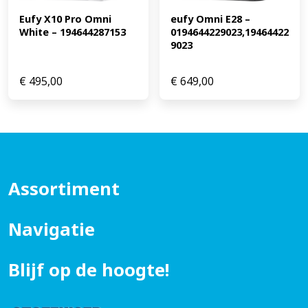
Eufy X10 Pro Omni 
eufy Omni E28 – 
White – 194644287153
0194644229023,19464422
9023
€
495,00
€
649,00
Assortiment
Navigatie
Blijf op de hoogte!