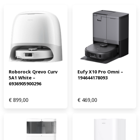
alle Ecovacs robotstofzuigers en ontvang de laagste
prijs.
Roborock Qrevo Curv 
Eufy X10 Pro Omni – 
5A1 White – 
194644178093
6936905900296
€
899,00
€
469,00