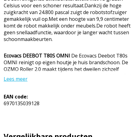
Celsius voor een schoner resultaat.Dankzij de hoge
zuigkracht van 24.800 pascal zuigt de robotstofzuiger
gemakkelijk vuil op.Met een hoogte van 9,9 centimeter
komt de robot makkelijk onder meubels.De robot heeft
geen snellaadfunctie, waardoor je langer wacht tussen
schoonmaakbeurten.
Ecovacs DEEBOT T80S OMNI
De Ecovacs Deebot T80s
OMNI reinigt op eigen houtje je huis brandschoon. De
OZMO Roller 2.0 maakt tijdens het dweilen zichzelf
schoon. Hierdoor verspreidt de robot geen vlekken. Ook
Lees meer
gebruikt de robot dweilwater van 75 graden Celsius
tegen aangekoekte vlekken. Dankzij dezuigkracht van
24.800 pascal zuigt de robot gemakkelijk vuil uit je tapijt.
EAN code:
Met de zijborstels zuigt de robot ook stof uit lastige
6970135039128
hoeken. Omdat de robot 9,9 centimeter hoog is, rijdt hij
zonder moeite onder lage meubels. Met AI en LiDAR
herkent de robot obstakels en vlekken. Zo kiest hij zelf
de beste schoonmaakroute. Is de robot vol? Dan reinigt
Vergelijkbare producten
hij zichzelf in het basisstation. Je bestuurt de