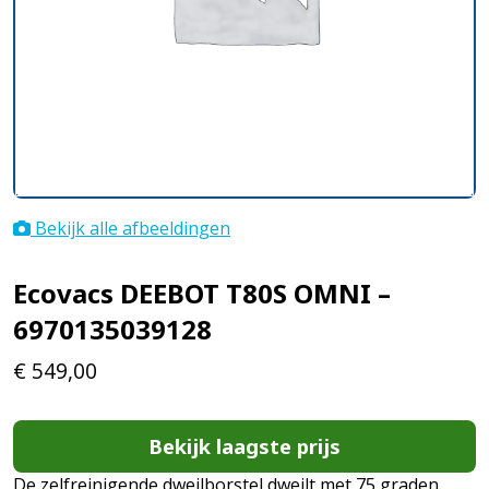
Bekijk alle afbeeldingen
Ecovacs DEEBOT T80S OMNI –
6970135039128
€
549,00
Bekijk laagste prijs
De zelfreinigende dweilborstel dweilt met 75 graden