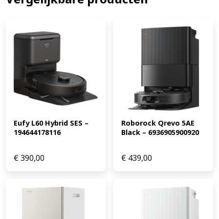
robotstofzuiger gemakkelijk in de app, ook als je niet
thuis bent.
EAN: 6970135039128
MPN: DEX62 Bekijk de
aanbiedingen van alle Ecovacs robotstofzuigers en
ontvang de laagste prijs.
Eufy L60 Hybrid SES – 
Roborock Qrevo 5AE 
194644178116
Black – 6936905900920
€
390,00
€
439,00