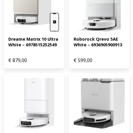
Dreame Matrix 10 Ultra 
Roborock Qrevo 5AE 
White – 6978515252549
White – 6936905900913
€
879,00
€
599,00