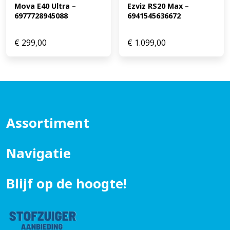
Mova E40 Ultra – 
Ezviz RS20 Max – 
6977728945088
6941545636672
€
299,00
€
1.099,00
Assortiment
Navigatie
Blijf op de hoogte!