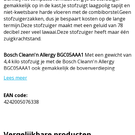
gemakkelijk op in de kast.Je stofzuigt laagpolig tapijt en
niet-kwetsbare harde vloeren met de combiborstel.Geen
stofzuigerzakken, dus je bespaart kosten op de lange
termijn.Deze stofzuiger maakt met een geluid van 78
decibel zeer veel lawaai.Deze stofzuiger heeft maar één
zuigkrachtstand.
Bosch Cleann'n Allergy BGC05AAA1
Met een gewicht van
4,4 kilo stofzuig je met de Bosch Cleann'n Allergy
BGC05AAA1 ook gemakkelijk de bovenverdieping
schoon. De trap op en af is namelijk door dit lichte
Lees meer
gewicht geen probleem. Je ontvangt bij deze stofzuiger
een combiborstel. Deze gebruik je voor zowel harde
vloeren als laagpolig tapijt. Je schakelt de combiborstel
EAN code:
namelijk om als je van de harde tegelvloer naar het
4242005076338
vloerkleed rijdt. Handig, als je niet steeds van opzetstuk
wilt wisselen. De accessoires gebruik je voor het
schoonmaken van bijvoorbeeld traptreden of plinten.
Als je een zakloze stofzuiger zoekt die licht is én goed
Vergelijkbare producten
presteert op harde vloeren, dan is dit een goede keuze