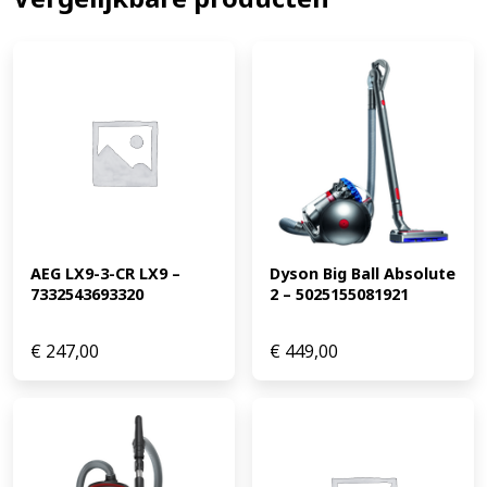
voor jou.
EAN: 4242005076338
MPN: BGC05AAA1 Bekijk
de aanbiedingen van alle Bosch stofzuigers en ontvang
de laagste prijs.
AEG LX9-3-CR LX9 – 
Dyson Big Ball Absolute 
7332543693320
2 – 5025155081921
€
247,00
€
449,00