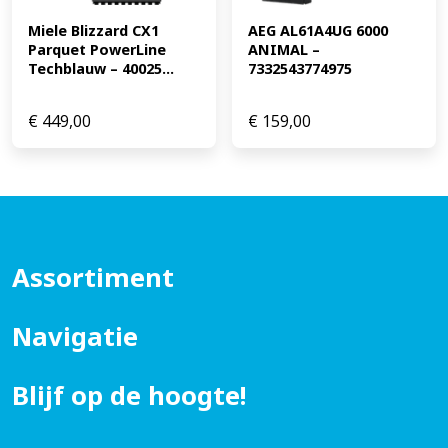
Miele Blizzard CX1 
AEG AL61A4UG 6000 
Parquet PowerLine 
ANIMAL – 
Techblauw – 40025...
7332543774975
€
449,00
€
159,00
Assortiment
Navigatie
Blijf op de hoogte!