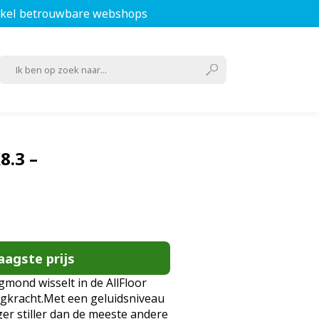
kel betrouwbare webshops
8.3 –
aagste prijs
mond wisselt in de AllFloor
gkracht.Met een geluidsniveau
iger stiller dan de meeste andere