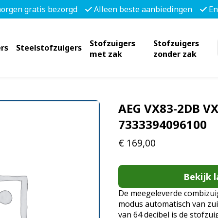
morgen gratis bezorgd
Alleen beste aanbiedingen
En
Stofzuigers
Stofzuigers
rs
Steelstofzuigers
met zak
zonder zak
AEG VX83-2DB VX
7333394096100
€
169,00
Bekijk l
De meegeleverde combizuig
modus automatisch van zui
van 64 decibel is de stofzu