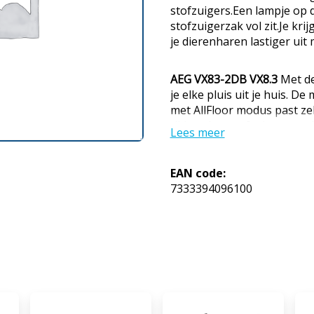
stofzuigers.Een lampje op d
stofzuigerzak vol zit.Je kr
je dierenharen lastiger uit
AEG VX83-2DB VX8.3
Met de
je elke pluis uit je huis.
met AllFloor modus past zel
tijdens het stofzuigen zon
Lees meer
tapijt. Met een geluidsnivea
stofzuiger stiller dan de me
vol zit, geeft de stofzuiger
EAN code:
verwissel je zonder dat er st
7333394096100
handig als je last hebt van 
stofzuigen, ruim je de sto
in de kast. Zo neemt hij mi
7333394096100
MPN: 900 2
van alle AEG stofzuigers en