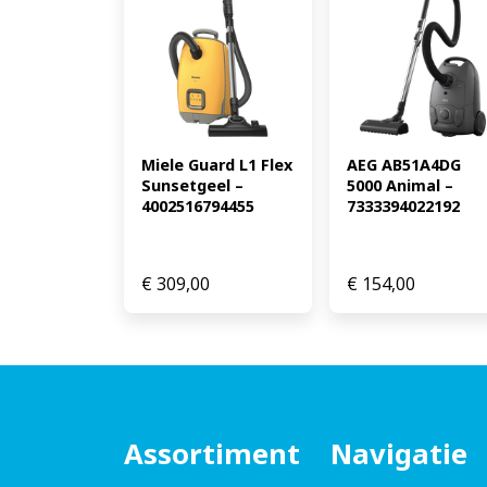
Miele Guard L1 Flex 
AEG AB51A4DG 
Sunsetgeel – 
5000 Animal – 
4002516794455
7333394022192
€
309,00
€
154,00
Assortiment
Navigatie