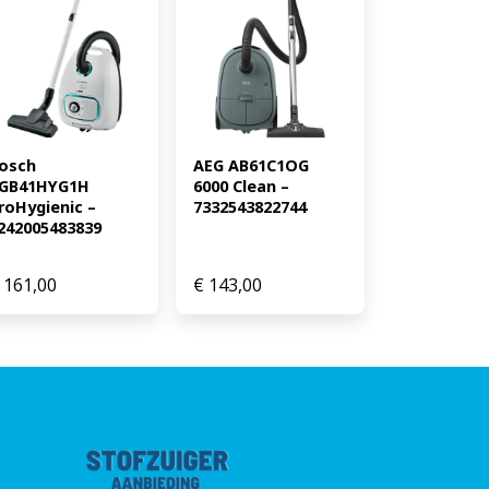
osch 
AEG AB61C1OG 
GB41HYG1H 
6000 Clean – 
roHygienic – 
7332543822744
242005483839
161,00
€
143,00