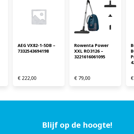
AEG VX82-1-5DB – 
Rowenta Power 
B
7332543694198
XXL RO3126 – 
B
3221616061095
P
4
€
222,00
€
79,00
€
Blijf op de hoogte!