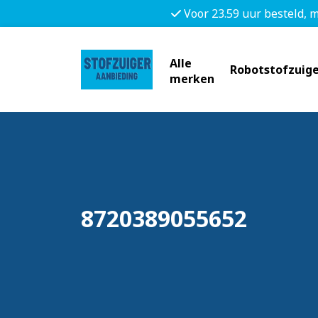
Voor 23.59 uur besteld, 
Alle
Robotstofzuige
merken
8720389055652