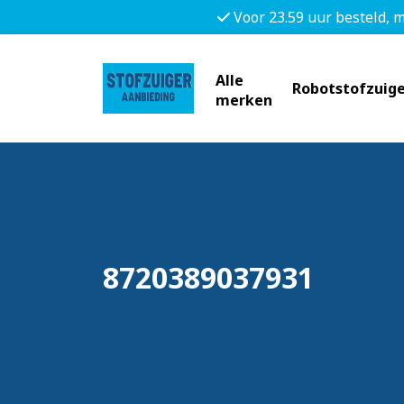
Voor 23.59 uur besteld, 
Alle
Robotstofzuige
merken
8720389037931