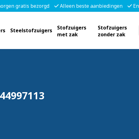
morgen gratis bezorgd
Alleen beste aanbiedingen
En
Stofzuigers
Stofzuigers
rs
Steelstofzuigers
met zak
zonder zak
944997113