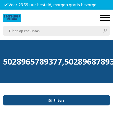
Voor 23.59 uur besteld, morgen gratis bezorgd
5028965789377,5028968789
Filters