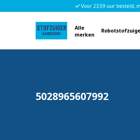
Voor 23.59 uur besteld, 
Alle
Robotstofzuige
merken
5028965607992