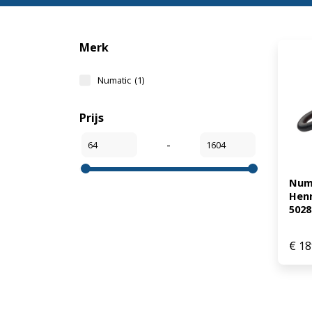
Merk
Numatic
(1)
Prijs
-
Numa
Henr
5028
€
18