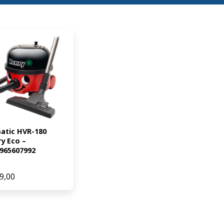
tic HVR-180 
y Eco – 
965607992
9,00