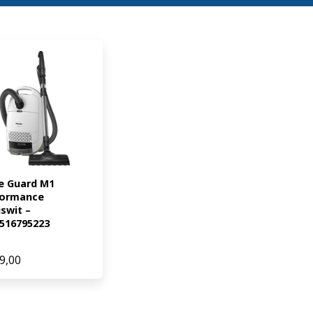
e Guard M1 
ormance 
swit – 
516795223
9,00