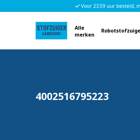
Voor 23.59 uur besteld, 
Alle
Robotstofzuige
merken
4002516795223