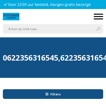
Voor 23.59 uur besteld, morgen gratis bezorgd
0622356316545,6223563165
Filters