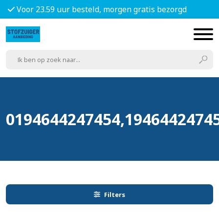
Voor 23.59 uur besteld, morgen gratis bezorgd
0194644247454,1946442474
Filters